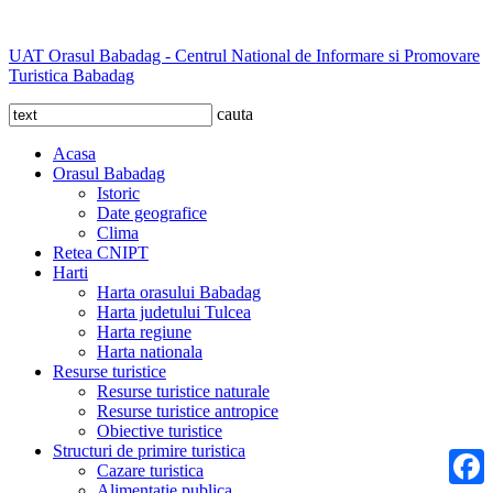
UAT Orasul Babadag - Centrul National de Informare si Promovare
Turistica Babadag
cauta
Acasa
Orasul Babadag
Istoric
Date geografice
Clima
Retea CNIPT
Harti
Harta orasului Babadag
Harta judetului Tulcea
Harta regiune
Harta nationala
Resurse turistice
Resurse turistice naturale
Resurse turistice antropice
Obiective turistice
Structuri de primire turistica
Cazare turistica
Alimentatie publica