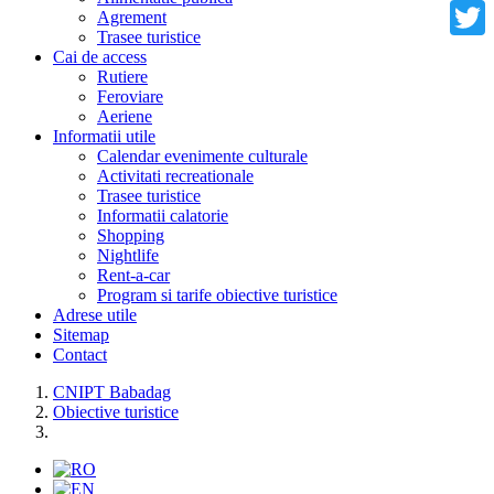
Faceb
Agrement
Trasee turistice
Twitte
Cai de access
Rutiere
Feroviare
Aeriene
Informatii utile
Calendar evenimente culturale
Activitati recreationale
Trasee turistice
Informatii calatorie
Shopping
Nightlife
Rent-a-car
Program si tarife obiective turistice
Adrese utile
Sitemap
Contact
CNIPT Babadag
Obiective turistice